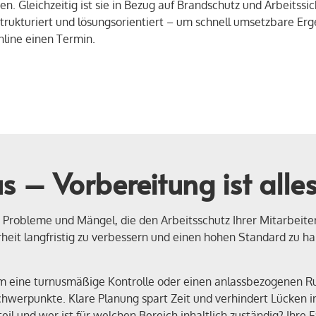
 Gleichzeitig ist sie in Bezug auf Brandschutz und Arbeitssic
strukturiert und lösungsorientiert – um schnell umsetzbare E
nline einen Termin.
s – Vorbereitung ist alle
ie Probleme und Mängel, die den Arbeitsschutz Ihrer Mitarbeite
erheit langfristig zu verbessern und einen hohen Standard zu 
m eine turnusmäßige Kontrolle oder einen anlassbezogenen R
hwerpunkte. Klare Planung spart Zeit und verhindert Lücken im
 und wer ist für welchen Bereich inhaltlich zuständig? Ihre F