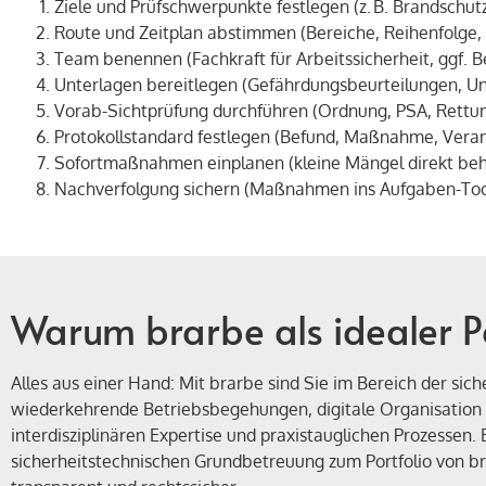
Ziele und Prüfschwerpunkte festlegen (z. B. Brandschu
Route und Zeitplan abstimmen (Bereiche, Reihenfolge,
Team benennen (Fachkraft für Arbeitssicherheit, ggf. 
Unterlagen bereitlegen (Gefährdungsbeurteilungen, Un
Vorab-Sichtprüfung durchführen (Ordnung, PSA, Rettu
Protokollstandard festlegen (Befund, Maßnahme, Verant
Sofortmaßnahmen einplanen (kleine Mängel direkt be
Nachverfolgung sichern (Maßnahmen ins Aufgaben-Tool
Warum brarbe als idealer Pa
Alles aus einer Hand: Mit brarbe sind Sie im Bereich der si
wiederkehrende Betriebsbegehungen, digitale Organisation o
interdisziplinären Expertise und praxistauglichen Prozesse
sicherheitstechnischen Grundbetreuung zum Portfolio von br