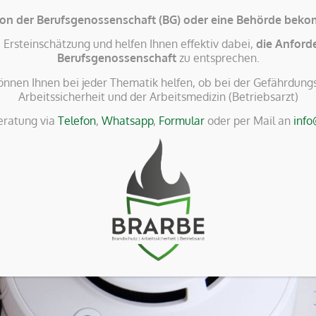
von der Berufsgenossenschaft (BG) oder eine Behörde be
+49 6451 210 660
Ersteinschätzung und helfen Ihnen effektiv dabei,
die Anford
Berufsgenossenschaft
zu entsprechen.
oder via Whatsapp
rbe.de
+49 172 5212 876, wenns mal schnell gehen muss
nnen Ihnen bei jeder Thematik helfen, ob bei der Gefährdungs
Arbeitssicherheit und der Arbeitsmedizin (Betriebsarzt)
eratung via
Telefon
,
Whatsapp
,
Formular
oder per Mail an
info
arzt
brarbe als Unternehmen
Ausbildungsinstitut
 geplant? So bereiten 