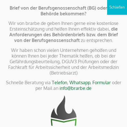
Brief von der Berufsgenossenschaft (BG) oder eine
Behörde bekommen?
Wir von brarbe.de geben Ihnen gerne eine kostenlose
Ersteinschätzung und helfen Ihnen effektiv dabei,
die
Anforderungen des Behördenbriefs bzw. dem Brief
Betriebsarzt Hanau –
von der Berufsgenossenschaft
zu entsprechen.
professionelle
Wir haben schon vielen Unternehmen geholfen und
arbeitsmedizinische
können Ihnen bei jeder Thematik helfen, ob bei der
Gefährdungsbeurteilung, DGUV3 Prüfungen oder der
Betreuung für Ihr
Fachkraft für Arbeitssicherheit und der Arbeitsmedizin
Unternehmen
(Betriebsarzt)
Schnelle Beratung via
Telefon
,
Whatsapp
,
Formular
oder
per Mail an
info@brarbe.de