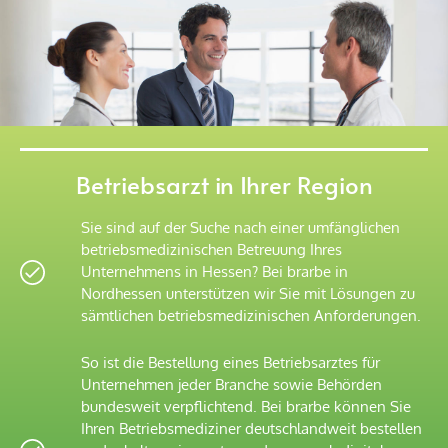
Betriebsarzt in Ihrer Region
Sie sind auf der Suche nach einer umfänglichen
betriebsmedizinischen Betreuung Ihres
Unternehmens in Hessen? Bei brarbe in
Nordhessen unterstützen wir Sie mit Lösungen zu
sämtlichen betriebsmedizinischen Anforderungen.
So ist die Bestellung eines Betriebsarztes für
Unternehmen jeder Branche sowie Behörden
bundesweit verpflichtend. Bei brarbe können Sie
Ihren Betriebsmediziner deutschlandweit bestellen