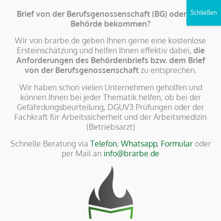
Brief von der Berufsgenossenschaft (BG) oder eine
Behörde bekommen?
Wir von brarbe.de geben Ihnen gerne eine kostenlose
Ersteinschätzung und helfen Ihnen effektiv dabei,
die
Anforderungen des Behördenbriefs bzw. dem Brief
von der Berufsgenossenschaft
zu entsprechen.
Für kleine, mittlere und
Wir haben schon vielen Unternehmen geholfen und
Großunternehmen & Behörden
können Ihnen bei jeder Thematik helfen, ob bei der
Gefährdungsbeurteilung, DGUV3 Prüfungen oder der
Fachkraft für Arbeitssicherheit und der Arbeitsmedizin
brarbe deutschlandweit
(Betriebsarzt)
Schnelle Beratung via
Telefon
,
Whatsapp
,
Formular
oder
brarbe
ist als Ihr Ansprechpartner in Sachen
per Mail an
info@brarbe.de
Brandschutz, Arbeitssicherheit und Betriebsarzt
für Sie sowohl in Hesse
n als auch bundesweit
aktiv. Wir unterstützen kleine, mittelständische
und große Unternehmen sowie Behörden
bei
der Einhaltung geltender Regularien und