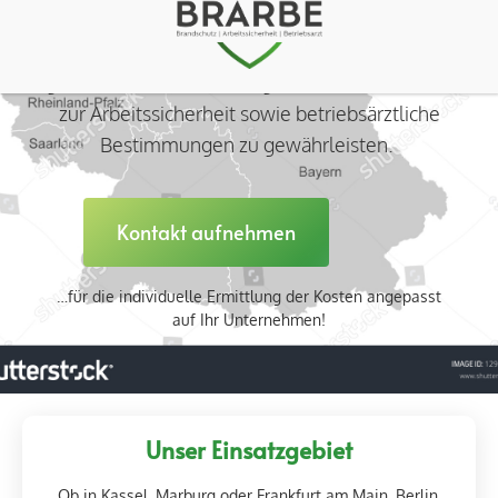
unterstützen Sie individuell mit unserem
Fachwissen und unseren Ressourcen, um d
ie
gesetzlichen Bestimmungen zum Brandschutz,
zur Arbeitssicherheit sowie betriebsärztlich
e
Bestimmungen
zu gewährleisten.
Kontakt aufnehmen
…für die individuelle Ermittlung der Kosten angepasst
auf Ihr Unternehmen!
Unser Einsatzgebiet
Ob in Kassel, Marburg oder Frankfurt am Main, Berlin,